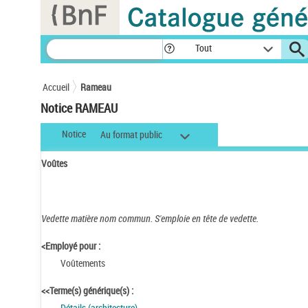
Panneau de gestion des cookies
Tout
Accueil
Rameau
Notice RAMEAU
Notice
Au format public
Voûtes
Vedette matière nom commun.
S'emploie en tête de vedette.
<Employé pour :
Voûtements
<<Terme(s) générique(s) :
Détails (architecture)