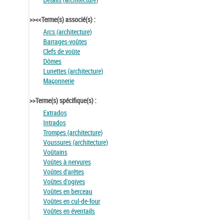
>><<Terme(s) associé(s) :
Arcs (architecture)
Barrages-voûtes
Clefs de voûte
Dômes
Lunettes (architecture)
Maçonnerie
>>Terme(s) spécifique(s) :
Extrados
Intrados
Trompes (architecture)
Voussures (architecture)
Voûtains
Voûtes à nervures
Voûtes d'arêtes
Voûtes d'ogives
Voûtes en berceau
Voûtes en cul-de-four
Voûtes en éventails