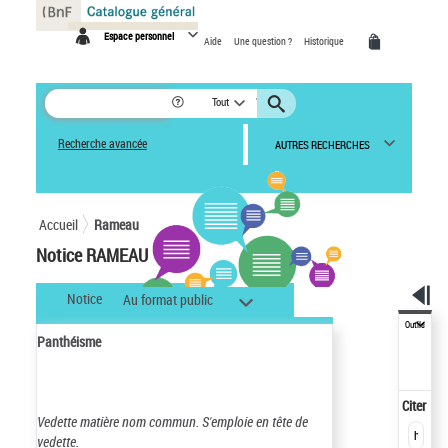
Panneau de gestion des cookies
Espace personnel
Aide
Une question ?
Historique
Tout
Recherche avancée
AUTRES RECHERCHES
Accueil
Rameau
Notice RAMEAU
Notice
Au format public
Outils
Panthéisme
Citer
Vedette matière nom commun.
S'emploie en tête de
vedette.