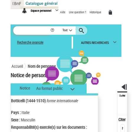
Panneau de gestion des cookies
Espace personnel
Aide
Une question ?
Historique
Tout
Recherche avancée
AUTRES RECHERCHES
Accueil
Nom de personne
Notice de personne
Notice
Au format public
Outils
Botticelli (1444-1510)
forme internationale
Pays :
Italie
Citer
Sexe :
Masculin
Responsabilité(s) exercée(s) sur les documents :