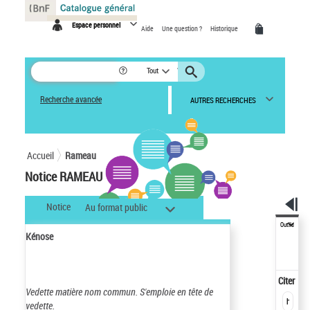
Panneau de gestion des cookies
Espace personnel
Aide
Une question ?
Historique
Tout
Recherche avancée
AUTRES RECHERCHES
Accueil
Rameau
Notice RAMEAU
Notice
Au format public
Outils
Kénose
Citer
Vedette matière nom commun.
S'emploie en tête de
vedette.