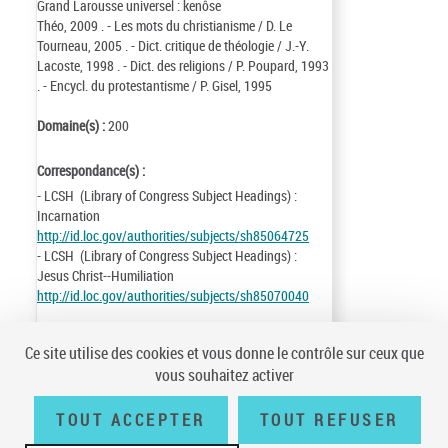
Grand Larousse universel : kenôse
Théo, 2009 . - Les mots du christianisme / D. Le
Tourneau, 2005 . - Dict. critique de théologie / J.-Y.
Lacoste, 1998 . - Dict. des religions / P. Poupard, 1993
. - Encycl. du protestantisme / P. Gisel, 1995
Domaine(s) :
200
Correspondance(s) :
- LCSH (Library of Congress Subject Headings) :
Incarnation
http://id.loc.gov/authorities/subjects/sh85064725
- LCSH (Library of Congress Subject Headings) :
Jesus Christ--Humiliation
http://id.loc.gov/authorities/subjects/sh85070040
Identifiant de la notice :
ark:/12148/cb11956103n
Ce site utilise des cookies et vous donne le contrôle sur ceux que
Notice n° :
FRBNF11956103
vous souhaitez activer
Création :
83/06/20
Mise à jour :
16/10/18
TOUT ACCEPTER
TOUT REFUSER