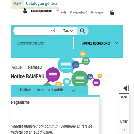
Panneau de gestion des cookies
Espace personnel
Aide
Une question ?
Historique
Tout
Recherche avancée
AUTRES RECHERCHES
Accueil
Rameau
Notice RAMEAU
Notice
Au format public
Outils
Paganisme
Citer
Vedette matière nom commun.
S'emploie en tête de
vedette ou en subdivision.