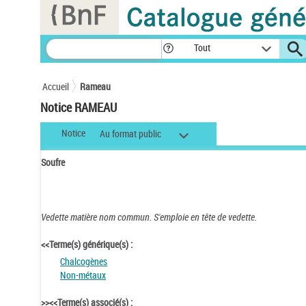
Panneau de gestion des cookies
Tout
Accueil
Rameau
Notice RAMEAU
Notice
Au format public
Soufre
Vedette matière nom commun.
S'emploie en tête de vedette.
<<Terme(s) générique(s) :
Chalcogènes
Non-métaux
>><<Terme(s) associé(s) :