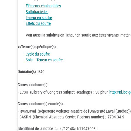
Éléments chalcophiles
Sulfobactéries
Teneur en soufre
Effets du soufre
Voir aussi la subdivision Teneur en soufre aux êtres vivants, maté
>>Terme(s) spécifique(s) :
Cycle du soufre
Sols -- Teneur en soufre
Domaine(s) :
540
Correspondance(s) :
- LCSH (Library of Congress Subject Headings) : Sulphur
http://id.loc
Correspondance(s) exacte(s) :
- RVMLaval (Répertoire Vedettes-Matière de l'Université Laval (Québec))
- CASRN (Chemical Abstracts Service Registry number) : 7704-34-9
Identifiant de la notice :
ark:/12148/cb11947003d