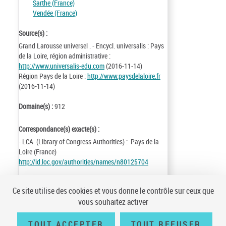
Sarthe (France)
Vendée (France)
Source(s) :
Grand Larousse universel . - Encycl. universalis : Pays
de la Loire, région administrative :
http://www.universalis-edu.com
(2016-11-14)
Région Pays de la Loire :
http://www.paysdelaloire.fr
(2016-11-14)
Domaine(s) :
912
Correspondance(s) exacte(s) :
- LCA (Library of Congress Authorities) : Pays de la
Loire (France)
http://id.loc.gov/authorities/names/n80125704
Identifiant de la notice :
ark:/12148/cb11945634v
Ce site utilise des cookies et vous donne le contrôle sur ceux que
Notice n° :
FRBNF11945634
vous souhaitez activer
Création :
85/06/20
Mise à jour :
17/03/20
TOUT ACCEPTER
TOUT REFUSER