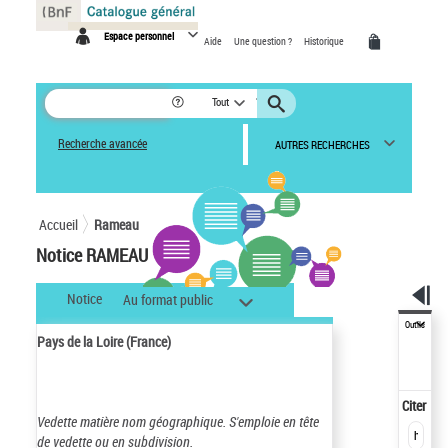
Panneau de gestion des cookies
Espace personnel
Aide
Une question ?
Historique
Tout
Recherche avancée
AUTRES RECHERCHES
Accueil
Rameau
Notice RAMEAU
Notice
Au format public
Outils
Pays de la Loire (France)
Citer
Vedette matière nom géographique.
S'emploie en tête
de vedette ou en subdivision.