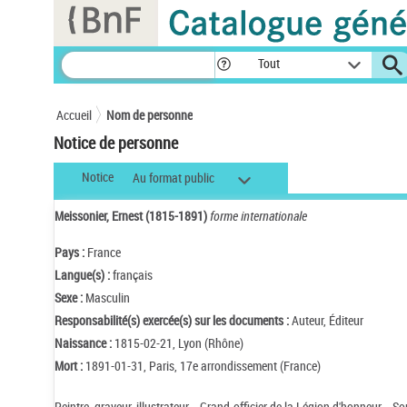
Panneau de gestion des cookies
Tout
Accueil
Nom de personne
Notice de personne
Notice
Au format public
Meissonier, Ernest (1815-1891)
forme internationale
Pays :
France
Langue(s) :
français
Sexe :
Masculin
Responsabilité(s) exercée(s) sur les documents :
Auteur, Éditeur
Naissance :
1815-02-21, Lyon (Rhône)
Mort :
1891-01-31, Paris, 17e arrondissement (France)
Peintre, graveur, illustrateur. - Grand-officier de la Légion d'honneur. - 