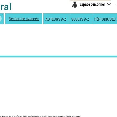
Espace personnel
Recherche avancée
AUTEURS A-Z
SUJETS A-Z
PÉRIODIQUES
Son nom a parfois été orthographié "Meissonnier" par erreur.