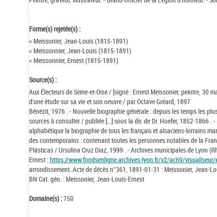
Forme(s) rejetée(s) :
< Meissonier, Jean-Louis (1815-1891)
< Meissonnier, Jean-Louis (1815-1891)
< Meissonnier, Ernest (1815-1891)
Source(s) :
Aux Électeurs de Seine-et-Oise / [signé : Ernest Meissonier, peintre, 30 m
d'une étude sur sa vie et son oeuvre / par Octave Gréard, 1897
Bénézit, 1976 . - Nouvelle biographie générale : depuis les temps les plu
sources à consulter / publiée [...] sous la dir. de Dr. Hoefer, 1852-1866 .
alphabétique la biographie de tous les français et alsaciens-lorrains marqu
des contemporains : contenant toutes les personnes notables de la Franc
Plásticas / Ursulina Cruz Diaz, 1999 . - Archives municipales de Lyon (R
Ernest :
https://www.fondsenligne.archives-lyon.fr/v2/ac69/visualiseur
arrondissement. Acte de décès n°361, 1891-01-31 : Meissonier, Jean-Lo
BN Cat. gén. : Meissonier, Jean-Louis-Ernest
Domaine(s) :
750