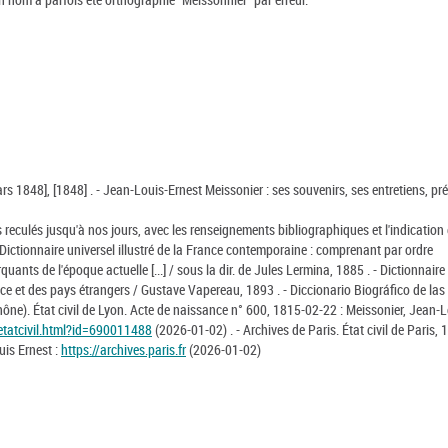
ars 1848], [1848] . - Jean-Louis-Ernest Meissonier : ses souvenirs, ses entretiens, pr
s reculés jusqu'à nos jours, avec les renseignements bibliographiques et l'indication
 - Dictionnaire universel illustré de la France contemporaine : comprenant par ordre
ants de l'époque actuelle [...] / sous la dir. de Jules Lermina, 1885 . - Dictionnaire
e et des pays étrangers / Gustave Vapereau, 1893 . - Diccionario Biográfico de las
hône). État civil de Lyon. Acte de naissance n° 600, 1815-02-22 : Meissonier, Jean-
/etatcivil.html?id=690011488
(2026-01-02) . - Archives de Paris. État civil de Paris, 
uis Ernest :
https://archives.paris.fr
(2026-01-02)