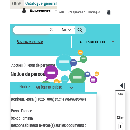
Panneau de gestion des cookies
Espace personnel
Aide
Une question ?
Historique
Tout
Recherche avancée
AUTRES RECHERCHES
Accueil
Nom de personne
Notice de personne
Notice
Au format public
Outils
Bonheur, Rosa (1822-1899)
forme internationale
Pays :
France
Citer
Sexe :
Féminin
Responsabilité(s) exercée(s) sur les documents :