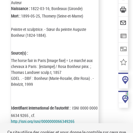
Auteur
Naissance :
1822-03-16, Bordeaux (Gironde)
Mort :
1899-05-25, Thomery (Seine-et-Marne)
Peintre et sculptrice. - Sœur du peintre Auguste
Bonheur (1824-1884).
Source(s) :
The horse fair in Paris [Image fixe] = Le marché aux
chevaux à Paris : [estampe] / Rosa Bonheur pinx. ;
Thomas Landseer sculp.t, 1857
GDEL . - DBF : Bonheur (Marie-Rosalie, dite Rosa) . -
Bénézit, 1999
Identifiant international de l'autorité :
ISNI 0000 0000
6634 9265 , cf.
http://isni.org/isni/0000000066349265
Identifiant de la notice :
ark:/12148/cb119409632
Ce site utilise des cookies et vous donne le contrôle sur ceux que