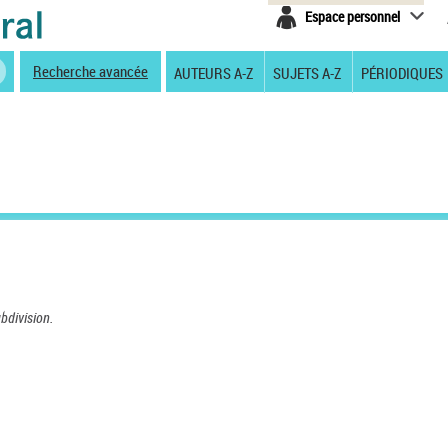
Espace personnel
Recherche avancée
AUTEURS A-Z
SUJETS A-Z
PÉRIODIQUES
ubdivision.