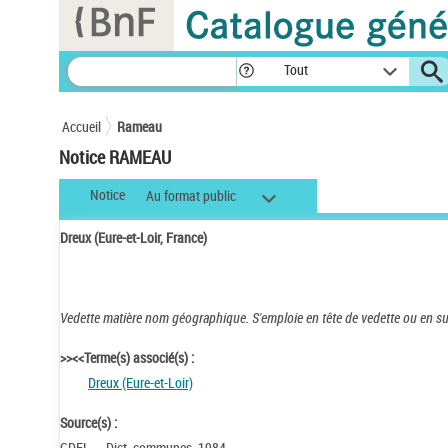
Panneau de gestion des cookies
Tout
Accueil
Rameau
Notice RAMEAU
Notice
Au format public
Dreux (Eure-et-Loir, France)
Vedette matière nom géographique.
S'emploie en tête de vedette ou en s
>><<Terme(s) associé(s) :
Dreux (Eure-et-Loir)
Source(s) :
GDEL . - Dict. communes, 1984