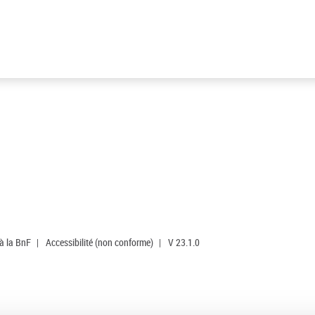
 à la BnF
|
Accessibilité (non conforme)
|
V 23.1.0