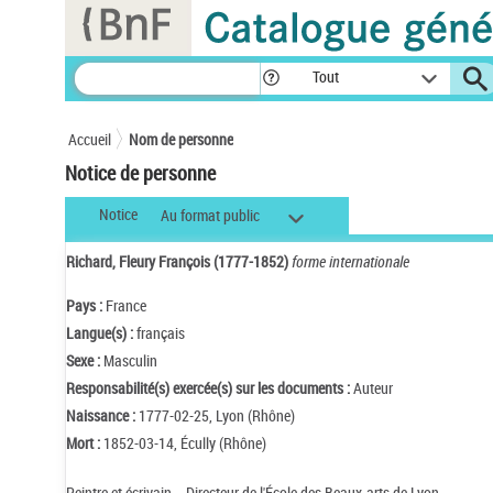
Panneau de gestion des cookies
Tout
Accueil
Nom de personne
Notice de personne
Notice
Au format public
Richard, Fleury François (1777-1852)
forme internationale
Pays :
France
Langue(s) :
français
Sexe :
Masculin
Responsabilité(s) exercée(s) sur les documents :
Auteur
Naissance :
1777-02-25, Lyon (Rhône)
Mort :
1852-03-14, Écully (Rhône)
Peintre et écrivain. - Directeur de l'École des Beaux-arts de Lyon.