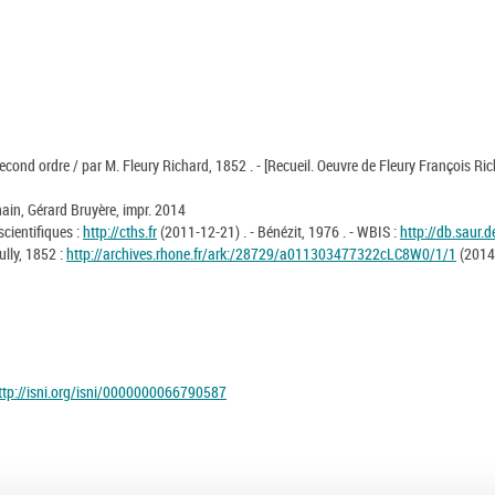
second ordre / par M. Fleury Richard, 1852 . - [Recueil. Oeuvre de Fleury François Ric
hain, Gérard Bruyère, impr. 2014
cientifiques :
http://cths.fr
(2011-12-21) . - Bénézit, 1976 . - WBIS :
http://db.saur.
lly, 1852 :
http://archives.rhone.fr/ark:/28729/a011303477322cLC8W0/1/1
(2014
ttp://isni.org/isni/0000000066790587