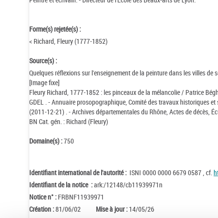
Forme(s) rejetée(s) :
< Richard, Fleury (1777-1852)
Source(s) :
Quelques réflexions sur l'enseignement de la peinture dans les villes de 
[Image fixe]
Fleury Richard, 1777-1852 : les pinceaux de la mélancolie / Patrice Bég
GDEL . - Annuaire prosopographique, Comité des travaux historiques et s
(2011-12-21) . - Archives départementales du Rhône, Actes de décès, Écu
BN Cat. gén. : Richard (Fleury)
Domaine(s) :
750
Identifiant international de l'autorité :
ISNI 0000 0000 6679 0587 , cf.
h
Identifiant de la notice :
ark:/12148/cb11939971n
Notice n° :
FRBNF11939971
Création :
81/06/02
Mise à jour :
14/05/26