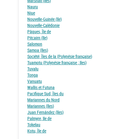
Marshall (îles)
Nauru
Niue
Nouvelle-Guinée (île)
Nouvelle-Calédonie
Pâques, Île de
Pitcairn (île)
Salomon
Samoa (îles)
Société, Îles de la (Polynésie française)
Tuamotu (Polynésie française ; îles)
Tuvalu
Tonga
Vanuatu
Wallis et Futuna
Pacifique Sud, Îles du
Mariannes du Nord
Mariannes (îles)
Juan Fernández (îles)
Palmyre, île de
Tokelau
Kotu, Île de