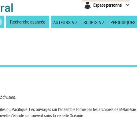
Espace personnel
Recherche avancée
AUTEURS A-Z
SUJETS A-Z
PÉRIODIQUES
ubdivision.
 îles du Pacifique. Les ouvrages sur l'ensemble formé par les archipels de Mélanésie,
Nouvelle-Zélande se trouvent sous la vedette Océanie