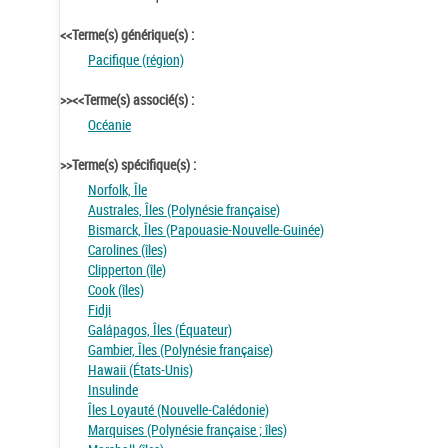
<<Terme(s) générique(s) :
Pacifique (région)
>><<Terme(s) associé(s) :
Océanie
>>Terme(s) spécifique(s) :
Norfolk, Île
Australes, Îles (Polynésie française)
Bismarck, Îles (Papouasie-Nouvelle-Guinée)
Carolines (îles)
Clipperton (île)
Cook (îles)
Fidji
Galápagos, Îles (Équateur)
Gambier, Îles (Polynésie française)
Hawaii (États-Unis)
Insulinde
Îles Loyauté (Nouvelle-Calédonie)
Marquises (Polynésie française ; îles)