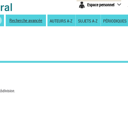
Espace personnel
Recherche avancée
AUTEURS A-Z
SUJETS A-Z
PÉRIODIQUES
ubdivision.