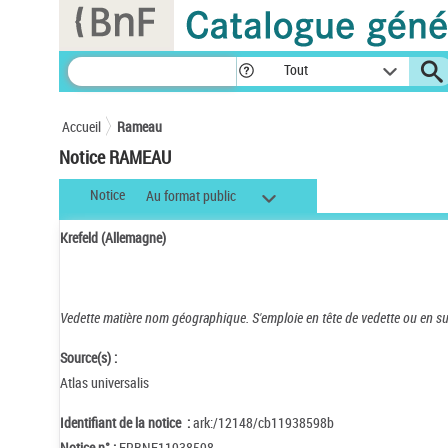
Panneau de gestion des cookies
Tout
Accueil
Rameau
Notice RAMEAU
Notice
Au format public
Krefeld (Allemagne)
Vedette matière nom géographique.
S'emploie en tête de vedette ou en s
Source(s) :
Atlas universalis
Identifiant de la notice :
ark:/12148/cb11938598b
Notice n° :
FRBNF11938598