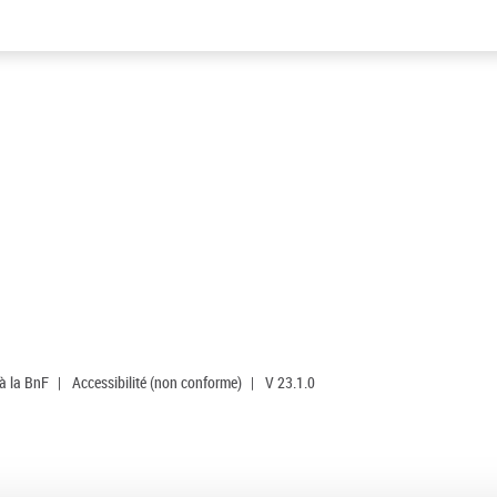
 à la BnF
|
Accessibilité (non conforme)
|
V 23.1.0