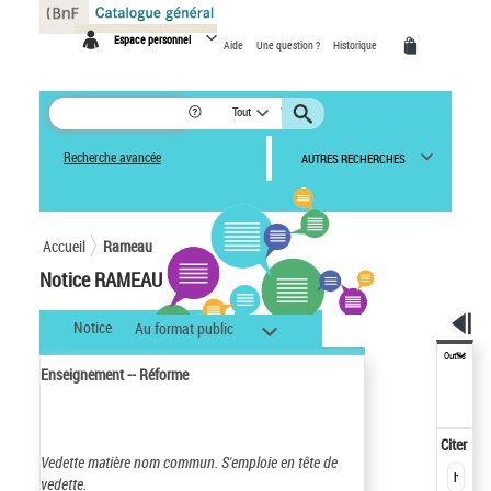
Panneau de gestion des cookies
Espace personnel
Aide
Une question ?
Historique
Tout
Recherche avancée
AUTRES RECHERCHES
Accueil
Rameau
Notice RAMEAU
Notice
Au format public
Outils
Enseignement -- Réforme
Citer
Vedette matière nom commun.
S'emploie en tête de
vedette.