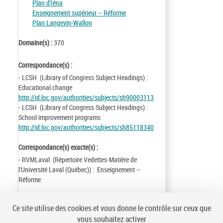
Plan d'Iéna
Enseignement supérieur -- Réforme
Plan Langevin-Wallon
Domaine(s) :
370
Correspondance(s) :
- LCSH (Library of Congress Subject Headings) :
Educational change
http://id.loc.gov/authorities/subjects/sh90003113
- LCSH (Library of Congress Subject Headings) :
School improvement programs
http://id.loc.gov/authorities/subjects/sh85118340
Correspondance(s) exacte(s) :
- RVMLaval (Répertoire Vedettes-Matière de
l'Université Laval (Québec)) : Enseignement --
Réforme
Identifiant de la notice :
ark:/12148/cb119365307
Ce site utilise des cookies et vous donne le contrôle sur ceux que
Notice n° :
FRBNF11936530
vous souhaitez activer