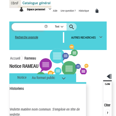
Panneau de gestion des cookies
Espace personnel
Aide
Une question ?
Historique
Tout
Recherche avancée
AUTRES RECHERCHES
Accueil
Rameau
Notice RAMEAU
Notice
Au format public
Outils
Historiens
Citer
Vedette matière nom commun.
S'emploie en tête de
vedette.