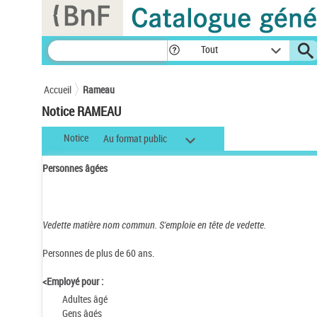
Panneau de gestion des cookies
Tout
Accueil
Rameau
Notice RAMEAU
Notice
Au format public
Personnes âgées
Vedette matière nom commun.
S'emploie en tête de vedette.
Personnes de plus de 60 ans.
<Employé pour :
Adultes âgé
Gens âgés