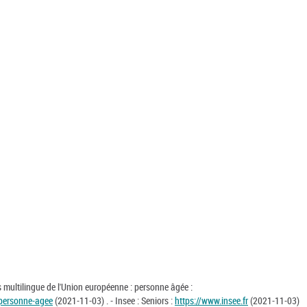
 multilingue de l'Union européenne : personne âgée :
personne-agee
(2021-11-03) . - Insee : Seniors :
https://www.insee.fr
(2021-11-03)