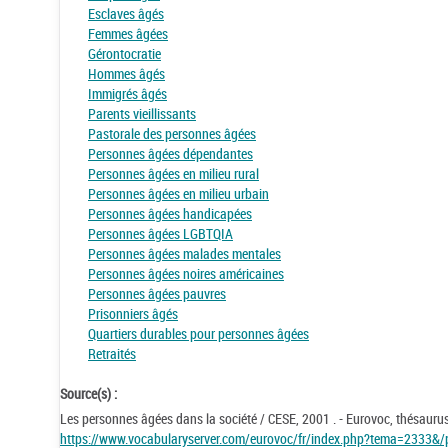
Esclaves âgés
Femmes âgées
Gérontocratie
Hommes âgés
Immigrés âgés
Parents vieillissants
Pastorale des personnes âgées
Personnes âgées dépendantes
Personnes âgées en milieu rural
Personnes âgées en milieu urbain
Personnes âgées handicapées
Personnes âgées LGBTQIA
Personnes âgées malades mentales
Personnes âgées noires américaines
Personnes âgées pauvres
Prisonniers âgés
Quartiers durables pour personnes âgées
Retraités
Source(s) :
Les personnes âgées dans la société / CESE, 2001 . - Eurovoc, thésaurus
https://www.vocabularyserver.com/eurovoc/fr/index.php?tema=2333&/