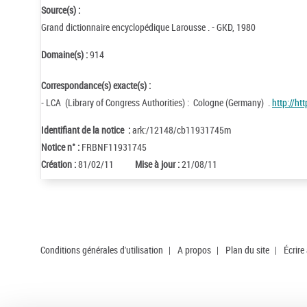
Source(s) :
Grand dictionnaire encyclopédique Larousse . - GKD, 1980
Domaine(s) :
914
Correspondance(s) exacte(s) :
- LCA (Library of Congress Authorities) : Cologne (Germany) .
http://ht
Identifiant de la notice :
ark:/12148/cb11931745m
Notice n° :
FRBNF11931745
Création :
81/02/11
Mise à jour :
21/08/11
Conditions générales d'utilisation
|
A propos
|
Plan du site
|
Écrire