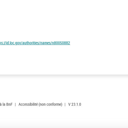
tps://id.loc.gov/authorities/names/n80050882
 à la BnF
|
Accessibilité (non conforme)
|
V 23.1.0