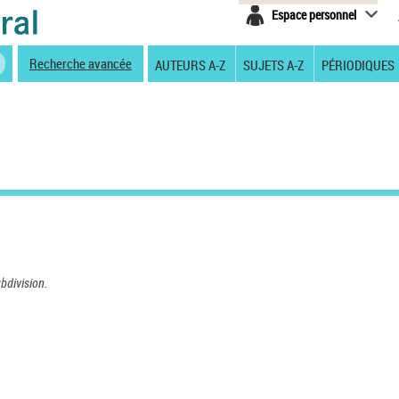
Espace personnel
Recherche avancée
AUTEURS A-Z
SUJETS A-Z
PÉRIODIQUES
ubdivision.