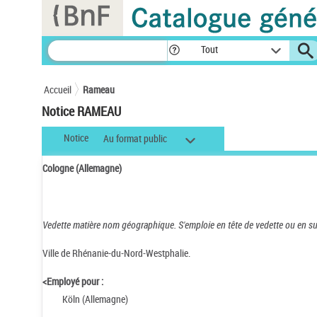
Panneau de gestion des cookies
Tout
Accueil
Rameau
Notice RAMEAU
Notice
Au format public
Cologne (Allemagne)
Vedette matière nom géographique.
S'emploie en tête de vedette ou en s
Ville de Rhénanie-du-Nord-Westphalie.
<Employé pour :
Köln (Allemagne)