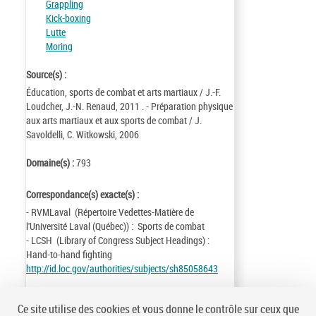
Grappling
Kick-boxing
Lutte
Moring
Source(s) :
Éducation, sports de combat et arts martiaux / J.-F.
Loudcher, J.-N. Renaud, 2011 . - Préparation physique
aux arts martiaux et aux sports de combat / J.
Savoldelli, C. Witkowski, 2006
Domaine(s) :
793
Correspondance(s) exacte(s) :
- RVMLaval (Répertoire Vedettes-Matière de
l'Université Laval (Québec)) : Sports de combat
- LCSH (Library of Congress Subject Headings) :
Hand-to-hand fighting
http://id.loc.gov/authorities/subjects/sh85058643
Identifiant de la notice :
ark:/12148/cb11930995g
Ce site utilise des cookies et vous donne le contrôle sur ceux que
Notice n° :
FRBNF11930995