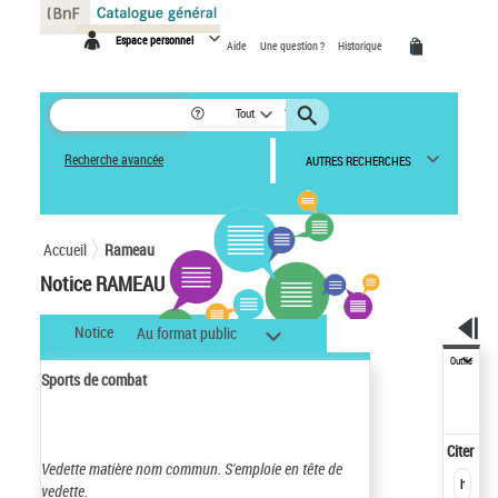
Panneau de gestion des cookies
Espace personnel
Aide
Une question ?
Historique
Tout
Recherche avancée
AUTRES RECHERCHES
Accueil
Rameau
Notice RAMEAU
Notice
Au format public
Outils
Sports de combat
Citer
Vedette matière nom commun.
S'emploie en tête de
vedette.