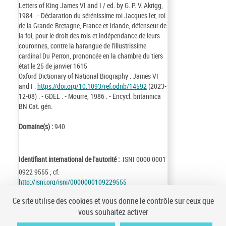
Letters of King James VI and I / ed. by G. P. V. Akrigg,
1984 . - Déclaration du sérénissime roi Jacques Ier, roi
de la Grande-Bretagne, France et Irlande, défenseur de
la foi, pour le droit des rois et indépendance de leurs
couronnes, contre la harangue de l'illustrissime
cardinal Du Perron, prononcée en la chambre du tiers
état le 25 de janvier 1615
Oxford Dictionary of National Biography : James VI
and I :
https://doi.org/10.1093/ref:odnb/14592
(2023-
12-08) . - GDEL . - Mourre, 1986 . - Encycl. britannica
BN Cat. gén.
Domaine(s) :
940
Identifiant international de l'autorité :
ISNI 0000 0001
0922 9555 , cf.
http://isni.org/isni/0000000109229555
Identifiant de la notice :
ark:/12148/cb119304190
Ce site utilise des cookies et vous donne le contrôle sur ceux que
Notice n° :
FRBNF11930419
vous souhaitez activer
Création :
85/06/14
Mise à jour :
23/12/08