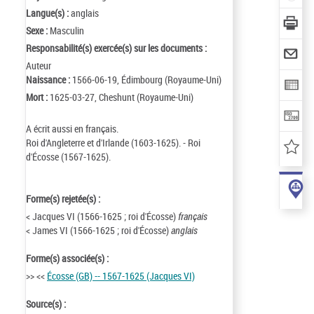
Langue(s) :
anglais
Sexe :
Masculin
Responsabilité(s) exercée(s) sur les documents :
Auteur
Naissance :
1566-06-19, Édimbourg (Royaume-Uni)
Mort :
1625-03-27, Cheshunt (Royaume-Uni)
A écrit aussi en français.
Roi d'Angleterre et d'Irlande (1603-1625). - Roi
d'Écosse (1567-1625).
Forme(s) rejetée(s) :
< Jacques VI (1566-1625 ; roi d'Écosse)
français
< James VI (1566-1625 ; roi d'Écosse)
anglais
Forme(s) associée(s) :
>> <<
Écosse (GB) -- 1567-1625 (Jacques VI)
Source(s) :