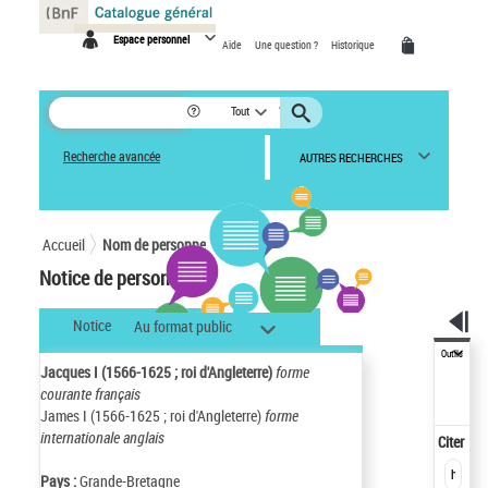
Panneau de gestion des cookies
Espace personnel
Aide
Une question ?
Historique
Tout
Recherche avancée
AUTRES RECHERCHES
Accueil
Nom de personne
Notice de personne
Notice
Au format public
Outils
Jacques I (1566-1625 ; roi d'Angleterre)
forme
courante français
James I (1566-1625 ; roi d'Angleterre)
forme
internationale anglais
Citer
Pays :
Grande-Bretagne