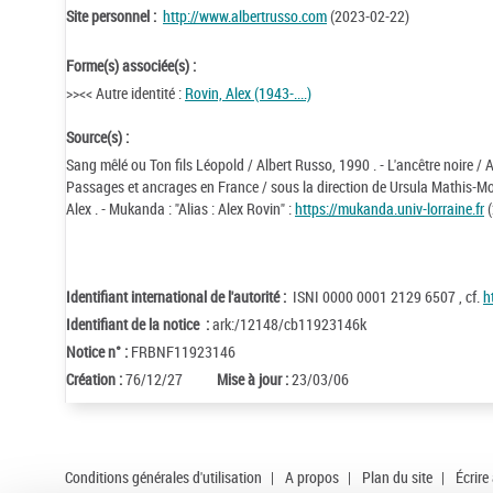
Site personnel :
http://www.albertrusso.com
(2023-02-22)
Forme(s) associée(s) :
>><< Autre identité :
Rovin, Alex (1943-....)
Source(s) :
Sang mêlé ou Ton fils Léopold / Albert Russo, 1990 . - L'ancêtre noire /
Passages et ancrages en France / sous la direction de Ursula Mathis-Mo
Alex . - Mukanda : "Alias : Alex Rovin" :
https://mukanda.univ-lorraine.fr
(
Identifiant international de l'autorité :
ISNI 0000 0001 2129 6507 , cf.
h
Identifiant de la notice :
ark:/12148/cb11923146k
Notice n° :
FRBNF11923146
Création :
76/12/27
Mise à jour :
23/03/06
Conditions générales d'utilisation
|
A propos
|
Plan du site
|
Écrire