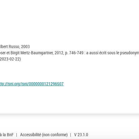
 Albert Russo, 2003
ser et Birgit Mertz-Baumgartner, 2012, p. 746-749 : a aussi écrit sous le pseudony
2023-02-22)
ttp://isni.org/isni/0000000121296507
 à la BnF
|
Accessibilité (non conforme)
|
V 23.1.0