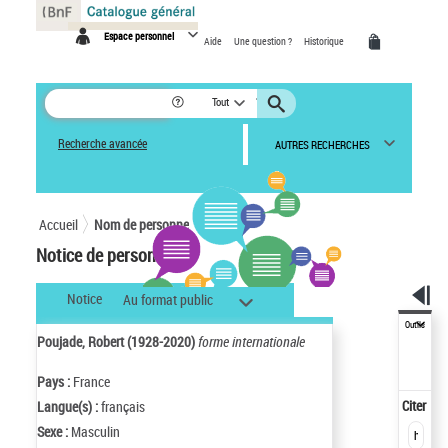
Panneau de gestion des cookies
Espace personnel
Aide
Une question ?
Historique
Tout
Recherche avancée
AUTRES RECHERCHES
Accueil
Nom de personne
Notice de personne
Notice
Au format public
Outils
Poujade, Robert (1928-2020)
forme internationale
Pays :
France
Citer
Langue(s) :
français
Sexe :
Masculin