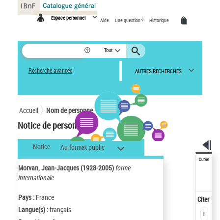
Panneau de gestion des cookies
Espace personnel
Aide
Une question ?
Historique
Tout
Recherche avancée
AUTRES RECHERCHES
Accueil
Nom de personne
Notice de personne
Notice
Au format public
Outils
Morvan, Jean-Jacques (1928-2005)
forme
internationale
Pays :
France
Citer
Langue(s) :
français