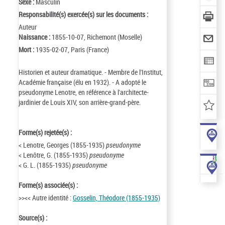
Sexe :
Masculin
Responsabilité(s) exercée(s) sur les documents :
Auteur
Naissance :
1855-10-07, Richemont (Moselle)
Mort :
1935-02-07, Paris (France)
Historien et auteur dramatique. - Membre de l'Institut,
Académie française (élu en 1932). - A adopté le
pseudonyme Lenotre, en référence à l'architecte-
jardinier de Louis XIV, son arrière-grand-père.
Forme(s) rejetée(s) :
< Lenotre, Georges (1855-1935)
pseudonyme
< Lenôtre, G. (1855-1935)
pseudonyme
< G. L. (1855-1935)
pseudonyme
Forme(s) associée(s) :
>><< Autre identité :
Gosselin, Théodore (1855-1935)
Source(s) :