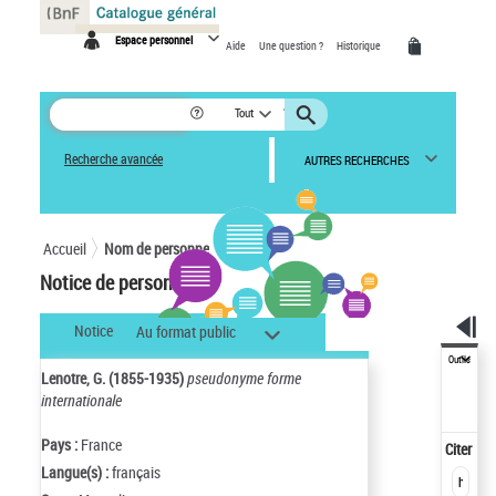
Panneau de gestion des cookies
Espace personnel
Aide
Une question ?
Historique
Tout
Recherche avancée
AUTRES RECHERCHES
Accueil
Nom de personne
Notice de personne
Notice
Au format public
Outils
Lenotre, G. (1855-1935)
pseudonyme forme
internationale
Pays :
France
Citer
Langue(s) :
français