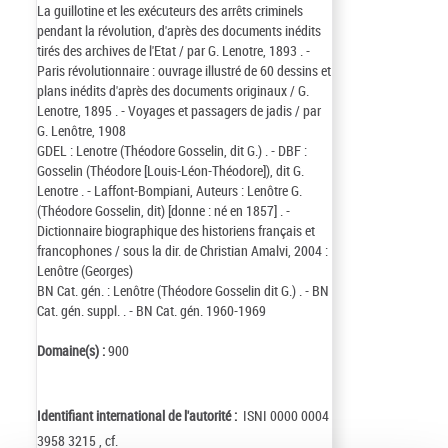
La guillotine et les exécuteurs des arrêts criminels
pendant la révolution, d'après des documents inédits
tirés des archives de l'Etat / par G. Lenotre, 1893 . -
Paris révolutionnaire : ouvrage illustré de 60 dessins et
plans inédits d'après des documents originaux / G.
Lenotre, 1895 . - Voyages et passagers de jadis / par
G. Lenôtre, 1908
GDEL : Lenotre (Théodore Gosselin, dit G.) . - DBF :
Gosselin (Théodore [Louis-Léon-Théodore]), dit G.
Lenotre . - Laffont-Bompiani, Auteurs : Lenôtre G.
(Théodore Gosselin, dit) [donne : né en 1857] . -
Dictionnaire biographique des historiens français et
francophones / sous la dir. de Christian Amalvi, 2004 :
Lenôtre (Georges)
BN Cat. gén. : Lenôtre (Théodore Gosselin dit G.) . - BN
Cat. gén. suppl. . - BN Cat. gén. 1960-1969
Domaine(s) :
900
Identifiant international de l'autorité :
ISNI 0000 0004
3958 3215 , cf.