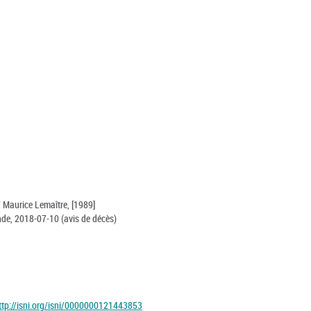
 / Maurice Lemaître, [1989]
nde, 2018-07-10 (avis de décès)
ttp://isni.org/isni/0000000121443853