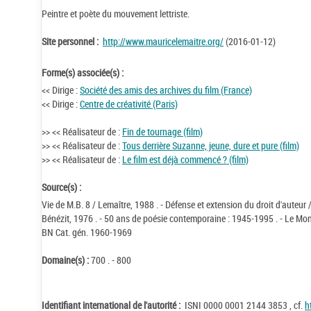
Peintre et poète du mouvement lettriste.
Site personnel :
http://www.mauricelemaitre.org/
(2016-01-12)
Forme(s) associée(s) :
<< Dirige :
Société des amis des archives du film (France)
<< Dirige :
Centre de créativité (Paris)
>> << Réalisateur de :
Fin de tournage (film)
>> << Réalisateur de :
Tous derrière Suzanne, jeune, dure et pure (film)
>> << Réalisateur de :
Le film est déjà commencé ? (film)
Source(s) :
Vie de M.B. 8 / Lemaître, 1988 . - Défense et extension du droit d'auteur
Bénézit, 1976 . - 50 ans de poésie contemporaine : 1945-1995 . - Le Mo
BN Cat. gén. 1960-1969
Domaine(s) :
700 . - 800
Identifiant international de l'autorité :
ISNI 0000 0001 2144 3853 , cf.
h