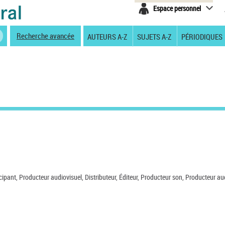
Espace personnel
Recherche avancée
AUTEURS A-Z
SUJETS A-Z
PÉRIODIQUES
icipant, Producteur audiovisuel, Distributeur, Éditeur, Producteur son, Producteur au