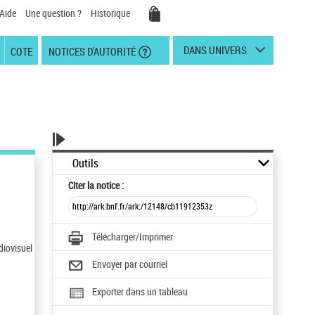
Aide
Une question ?
Historique
DANS UNIVERS
COTE
NOTICES D'AUTORITÉ
Outils
Citer
la notice :
Télécharger/Imprimer
diovisuel
Envoyer par courriel
Exporter dans un tableau