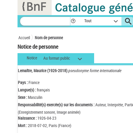
Panneau de gestion des cookies
Tout
Accueil
Nom de personne
Notice de personne
Notice
Au format public
Lemaître, Maurice (1926-2018)
pseudonyme forme internationale
Pays :
France
Langue(s) :
français
Sexe :
Masculin
Responsabilité(s) exercée(s) sur les documents :
Auteur, Interprète, Part
(Enregistrement sonore, Image animée)
Naissance :
1926-04-23
Mort :
2018-07-02, Paris (France)