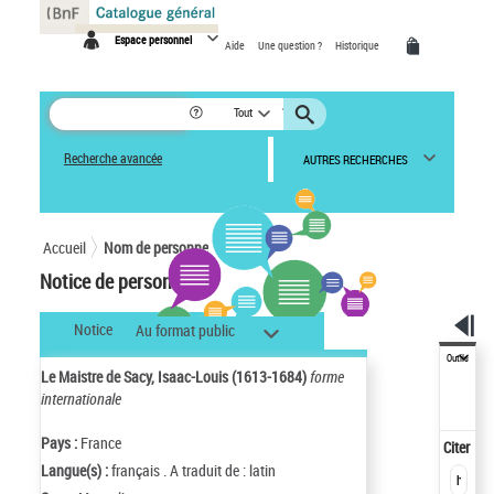
Panneau de gestion des cookies
Espace personnel
Aide
Une question ?
Historique
Tout
Recherche avancée
AUTRES RECHERCHES
Accueil
Nom de personne
Notice de personne
Notice
Au format public
Outils
Le Maistre de Sacy, Isaac-Louis (1613-1684)
forme
internationale
Pays :
France
Citer
Langue(s) :
français . A traduit de : latin