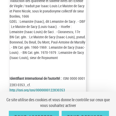
Traduction des quatrième et sixième livres de l'Énéide
de Virgile / traduit par Isaac-Louis Le Maistre de Sacy
et Pierre Nicole, sous le pseudonyme collectif de sieur
Bonlieu, 1666
GDEL : Lemaistre (Isaac), dit Lemaistre de Sacy . - DBF
: Le Maistre de Sacy (Louis-Isaac) . - Hoefer :
Lemaistre (Isaac-Louis) de Saci . - Cioranescu, 17e
BN Cat. gén. : Le Maistre de Sacy (Isaac-Louis), pseud.
Bonneval, Du Beuil, Du Mont, Paul-Antoine de Marsilly
. - BN Cat. gén. 1960-1969 : Lemaistre de Sacy (Isaac-
Louis) . - BN Cat. gén. 1970-1979 : Lemaistre de Sacy
(Isaac-Louis), sieur de Royaumont
Identifiant international de l'autorité :
ISNI 0000 0001
2283 0353 , cf.
http://isni.org/isni/0000000122830353
Identifiant de la notice :
ark:/12148/cb11912343n
Ce site utilise des cookies et vous donne le contrôle sur ceux que
Notice n° :
FRBNF11912343
vous souhaitez activer
Création :
75/10/17
Mise à jour :
26/04/03