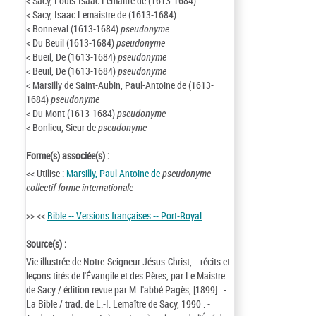
< Sacy, Louis-Isaac Lemaître de (1613-1684)
< Sacy, Isaac Lemaistre de (1613-1684)
< Bonneval (1613-1684)
pseudonyme
< Du Beuil (1613-1684)
pseudonyme
< Bueil, De (1613-1684)
pseudonyme
< Beuil, De (1613-1684)
pseudonyme
< Marsilly de Saint-Aubin, Paul-Antoine de (1613-
1684)
pseudonyme
< Du Mont (1613-1684)
pseudonyme
< Bonlieu, Sieur de
pseudonyme
Forme(s) associée(s) :
<< Utilise :
Marsilly, Paul Antoine de
pseudonyme
collectif forme internationale
>> <<
Bible -- Versions françaises -- Port-Royal
Source(s) :
Vie illustrée de Notre-Seigneur Jésus-Christ,... récits et
leçons tirés de l'Évangile et des Pères, par Le Maistre
de Sacy / édition revue par M. l'abbé Pagès, [1899] . -
La Bible / trad. de L.-I. Lemaître de Sacy, 1990 . -