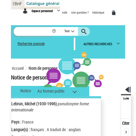
Panneau de gestion des cookies
Espace personnel
Aide
Une question ?
Historique
Tout
Recherche avancée
AUTRES RECHERCHES
Accueil
Nom de personne
Notice de personne
Notice
Au format public
Outils
Lebrun, Michel (1930-1996)
pseudonyme forme
internationale
Pays :
France
Citer
Langue(s) :
français . A traduit de : anglais