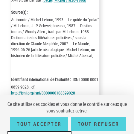
>><< Autre identité :
Lecler, Michel (1930-1996)
Source(s) :
Autoroute / Michel Lebrun, 1993 . - Le guide du "polar"
/ M. Lebrun, J.-P. Schweighaeuser, 1987 . - Destins
tordus / Woody Allen ; trad. par M. Lebrun, 1988
Dictionnaire des littératures policières / sous la
direction de Claude Mesplède, 2007 . - Le Monde,
1996-06-26 [article nécrologique : Michel Lebrun, un
historien de la littérature policière / Michel Abescat]
Identifiant international de l'autorité :
ISNI 0000 0001
0859 9028 , cf.
http://isni.org/isni/0000000108599028
Identifiant de la notice :
ark:/12148/cb11911911f
Ce site utilise des cookies et vous donne le contrôle sur ceux que
Notice n° :
FRBNF11911911
vous souhaitez activer
Création :
75/05/28
Mise à jour :
22/07/01
TOUT ACCEPTER
TOUT REFUSER