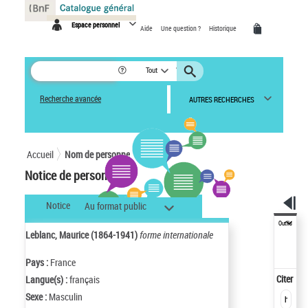
Espace personnel
Aide
Une question ?
Historique
Tout
Recherche avancée
AUTRES RECHERCHES
Accueil
Nom de personne
Notice de personne
Notice
Au format public
Outils
Leblanc, Maurice (1864-1941)
forme internationale
Pays :
France
Citer
Langue(s) :
français
Sexe :
Masculin