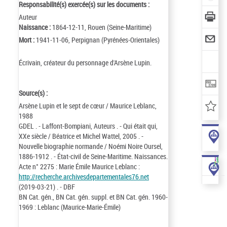
Responsabilité(s) exercée(s) sur les documents :
Auteur
Naissance :
1864-12-11, Rouen (Seine-Maritime)
Mort :
1941-11-06, Perpignan (Pyrénées-Orientales)
Écrivain, créateur du personnage d'Arsène Lupin.
Source(s) :
Arsène Lupin et le sept de cœur / Maurice Leblanc,
1988
GDEL . - Laffont-Bompiani, Auteurs . - Qui était qui,
XXe siècle / Béatrice et Michel Wattel, 2005 . -
Nouvelle biographie normande / Noémi Noire Oursel,
1886-1912 . - État-civil de Seine-Maritime. Naissances.
Acte n° 2275 : Marie Émile Maurice Leblanc :
http://recherche.archivesdepartementales76.net
(2019-03-21) . - DBF
BN Cat. gén., BN Cat. gén. suppl. et BN Cat. gén. 1960-
1969 : Leblanc (Maurice-Marie-Émile)