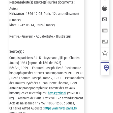
Responsabilité(s) exercée(s) sur les documents :
Auteur
Naissance :
1866-12-05, Paris, 12e arrondissement
(France)
Mort :
1942-05-14, Paris (France)
Peintre. - Graveur. - Aquafortiste. - Illustrateur.
Source(s) :
Croquis parisiens / J.-K. Huysmans ; [ill. par Charles
Jouas], 1981 [reprod. de l'éd. de 1928]
Bénézit, 1999 . - Édouard-Joseph, René. Dictionnaire
biographique des artistes contemporaines 1910-1930
/ René Édouard-Joseph, tome 2, 1931 . - Personnalités
des Hautes-Pyrénées / Jean-Pierre Thomas, 1999 . -
Annuaire prosopographique. Comité des travaux
historiques et scientifiques :
https://cths.fr
(2026-03-
02) . - Archives de Paris. État civil. 12e arrondissement.
Acte de naissance n° 2757, 1866-12-06 : Jouas,
CFharles Alfred Auguste :
https://archives.paris.fr/