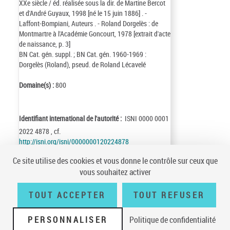
XXe siècle / éd. réalisée sous la dir. de Martine Bercot
et d'André Guyaux, 1998 [né le 15 juin 1886] . -
Laffont-Bompiani, Auteurs . - Roland Dorgelès : de
Montmartre à l'Académie Goncourt, 1978 [extrait d'acte
de naissance, p. 3]
BN Cat. gén. suppl. ; BN Cat. gén. 1960-1969 :
Dorgelès (Roland), pseud. de Roland Lécavelé
Domaine(s) :
800
Identifiant international de l'autorité :
ISNI 0000 0001
2022 4878 , cf.
http://isni.org/isni/0000000120224878
Identifiant de la notice :
ark:/12148/cb11900436z
Ce site utilise des cookies et vous donne le contrôle sur ceux que
Notice n° :
FRBNF11900436
vous souhaitez activer
Création :
75/02/24
Mise à jour :
18/12/04
TOUT ACCEPTER
TOUT REFUSER
PERSONNALISER
Politique de confidentialité
Conditions générales d'utilisation
|
A propos
|
Plan du site
|
Écrire à la