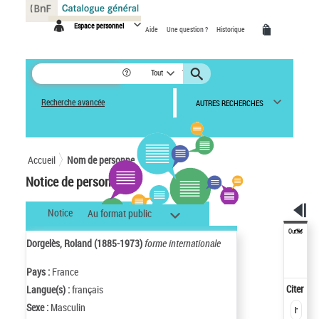
Panneau de gestion des cookies
Espace personnel
Aide
Une question ?
Historique
Tout
Recherche avancée
AUTRES RECHERCHES
Accueil
Nom de personne
Notice de personne
Notice
Au format public
Outils
Dorgelès, Roland (1885-1973)
forme internationale
Pays :
France
Citer
Langue(s) :
français
Sexe :
Masculin