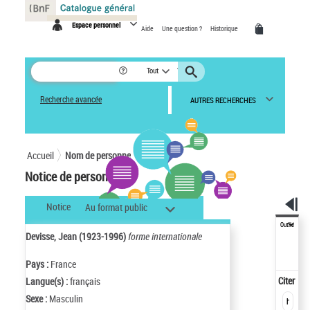
Panneau de gestion des cookies
Espace personnel
Aide
Une question ?
Historique
Tout
Recherche avancée
AUTRES RECHERCHES
Accueil
Nom de personne
Notice de personne
Notice
Au format public
Outils
Devisse, Jean (1923-1996)
forme internationale
Pays :
France
Citer
Langue(s) :
français
Sexe :
Masculin