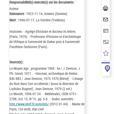
Responsabilité(s) exercée(s) sur les documents :
Auteur
Naissance :
1923-11-14, Amiens (Somme)
Mort :
1996-07-17, La Verrière (Yvelines)
Historien. - Agrégé d'histoire et docteur ès lettres
(Paris, 1976). - Professeur d'histoire et d'archéologie
de l'Afrique à l'université de Dakar puis à l'université
Panthéon-Sorbonne (Paris).
Source(s) :
Le Moyen âge : programme 1969 : 5e / J. Devisse, J.
Ph. Genet, 1971 . - Hincmar, archevêque de Reims :
845-882 / Jean Devisse, 1975-1976 [thèse] . - L'image
du Noir dans l'art occidental / [sous la direction de
Ladislas Bugner] ; Jean Devisse, 1979 (2 vol.)
Le Monde, 1996-07-24 . - Médiévales, ISSN 0751-
2708, Vol. 15, N°31, pp. 5-6 . - Sudoc autorités :
http://www.idref.fr/autorites/
(2012-01-04) . - Mairie de
Paris, 12e arrdt, état civil