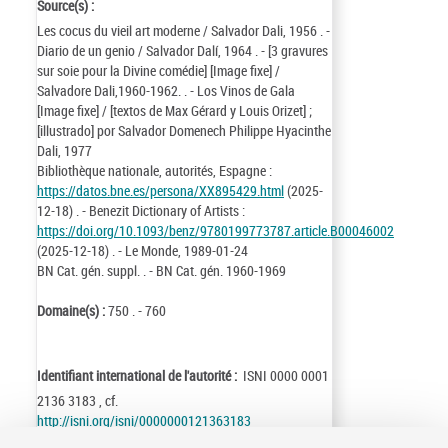
Source(s) :
Les cocus du vieil art moderne / Salvador Dali, 1956 . -
Diario de un genio / Salvador Dalí, 1964 . - [3 gravures
sur soie pour la Divine comédie] [Image fixe] /
Salvadore Dali,1960-1962. . - Los Vinos de Gala
[Image fixe] / [textos de Max Gérard y Louis Orizet] ;
[illustrado] por Salvador Domenech Philippe Hyacinthe
Dali, 1977
Bibliothèque nationale, autorités, Espagne :
https://datos.bne.es/persona/XX895429.html
(2025-
12-18) . - Benezit Dictionary of Artists :
https://doi.org/10.1093/benz/9780199773787.article.B00046002
(2025-12-18) . - Le Monde, 1989-01-24
BN Cat. gén. suppl. . - BN Cat. gén. 1960-1969
Domaine(s) :
750 . - 760
Identifiant international de l'autorité :
ISNI 0000 0001
2136 3183 , cf.
http://isni.org/isni/0000000121363183
Identifiant de la notice :
ark:/12148/cb11898472f