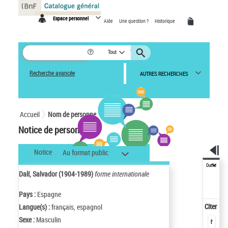
Panneau de gestion des cookies
Espace personnel
Aide
Une question ?
Historique
Tout
Recherche avancée
AUTRES RECHERCHES
Accueil
Nom de personne
Notice de personne
Notice
Au format public
Outils
Dalí, Salvador (1904-1989)
forme internationale
Pays :
Espagne
Citer
Langue(s) :
français, espagnol
Sexe :
Masculin