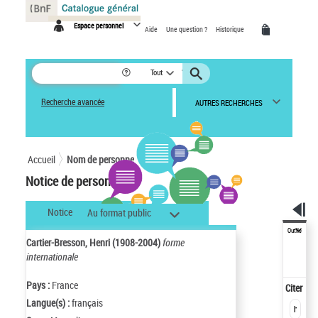
Panneau de gestion des cookies
Espace personnel
Aide
Une question ?
Historique
Tout
Recherche avancée
AUTRES RECHERCHES
Accueil
Nom de personne
Notice de personne
Notice
Au format public
Outils
Cartier-Bresson, Henri (1908-2004)
forme
internationale
Pays :
France
Citer
Langue(s) :
français