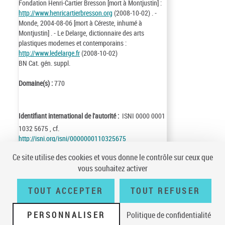
Fondation Henri-Cartier Bresson [mort à Montjustin] :
http://www.henricartierbresson.org
(2008-10-02) . -
Monde, 2004-08-06 [mort à Céreste, inhumé à
Montjustin] . - Le Delarge, dictionnaire des arts
plastiques modernes et contemporains :
http://www.ledelarge.fr
(2008-10-02)
BN Cat. gén. suppl.
Domaine(s) :
770
Identifiant international de l'autorité :
ISNI 0000 0001
1032 5675 , cf.
http://isni.org/isni/0000000110325675
Identifiant de la notice :
ark:/12148/cb11895367v
Ce site utilise des cookies et vous donne le contrôle sur ceux que
Notice n° :
FRBNF11895367
vous souhaitez activer
Création :
76/02/04
Mise à jour :
22/07/11
TOUT ACCEPTER
TOUT REFUSER
PERSONNALISER
Politique de confidentialité
Conditions générales d'utilisation
|
A propos
|
Plan du site
|
Écrire à la