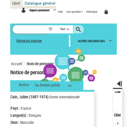
Panneau de gestion des cookies
Espace personnel
Aide
Une question ?
Historique
Tout
Recherche avancée
AUTRES RECHERCHES
Accueil
Nom de personne
Notice de personne
Notice
Au format public
Outils
Cain, Julien (1887-1974)
forme internationale
Pays :
France
Citer
Langue(s) :
français
Sexe :
Masculin