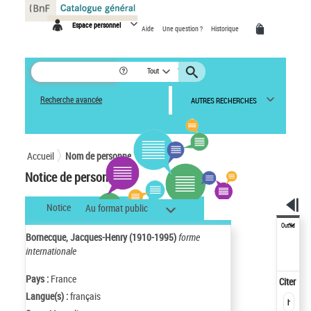
Panneau de gestion des cookies
Espace personnel
Aide
Une question ?
Historique
Tout
Recherche avancée
AUTRES RECHERCHES
Accueil
Nom de personne
Notice de personne
Notice
Au format public
Outils
Bornecque, Jacques-Henry (1910-1995)
forme
internationale
Pays :
France
Citer
Langue(s) :
français