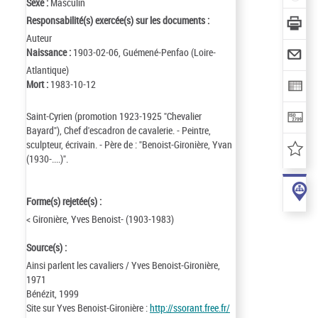
Sexe :
Masculin
Responsabilité(s) exercée(s) sur les documents :
Auteur
Naissance :
1903-02-06, Guémené-Penfao (Loire-
Atlantique)
Mort :
1983-10-12
Saint-Cyrien (promotion 1923-1925 "Chevalier
Bayard"), Chef d'escadron de cavalerie. - Peintre,
sculpteur, écrivain. - Père de : "Benoist-Gironière, Yvan
(1930-....)".
Forme(s) rejetée(s) :
< Gironière, Yves Benoist- (1903-1983)
Source(s) :
Ainsi parlent les cavaliers / Yves Benoist-Gironière,
1971
Bénézit, 1999
Site sur Yves Benoist-Gironière :
http://ssorant.free.fr/