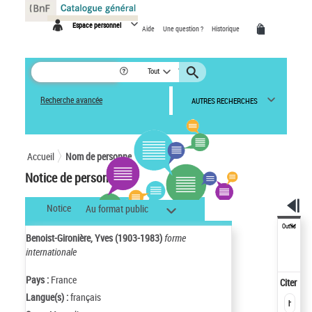
Panneau de gestion des cookies
Espace personnel
Aide
Une question ?
Historique
Tout
Recherche avancée
AUTRES RECHERCHES
Accueil
Nom de personne
Notice de personne
Notice
Au format public
Outils
Benoist-Gironière, Yves (1903-1983)
forme
internationale
Pays :
France
Citer
Langue(s) :
français