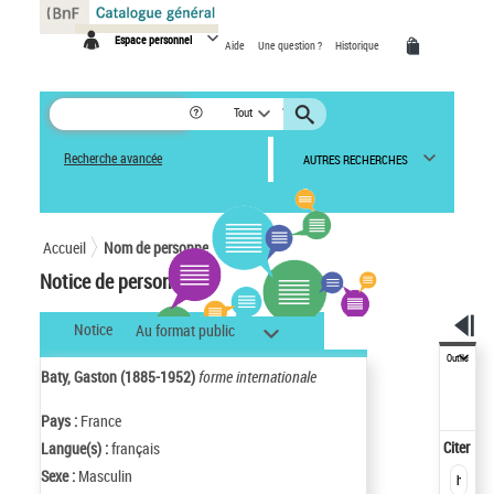
Panneau de gestion des cookies
Espace personnel
Aide
Une question ?
Historique
Tout
Recherche avancée
AUTRES RECHERCHES
Accueil
Nom de personne
Notice de personne
Notice
Au format public
Outils
Baty, Gaston (1885-1952)
forme internationale
Pays :
France
Citer
Langue(s) :
français
Sexe :
Masculin