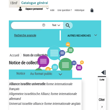
Panneau de gestion des cookies
Espace personnel
Aide
Une question ?
Historique
Tout
Recherche avancée
AUTRES RECHERCHES
Accueil
Nom de collectivité
Notice de collectivité
Notice
Au format public
Outils
Alliance israélite universelle
forme internationale
français
Allgemeine israelitische Allianz
forme internationale
allemand
Citer
Universal israelite alliance
forme internationale anglais