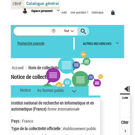
Panneau de gestion des cookies
Espace personnel
Aide
Une question ?
Historique
Tout
Recherche avancée
AUTRES RECHERCHES
Accueil
Nom de collectivité
Notice de collectivité
Notice
Au format public
Outils
Institut national de recherche en informatique et en
automatique (France)
forme internationale
Pays :
France
Citer
Type de la collectivité officielle :
établissement public