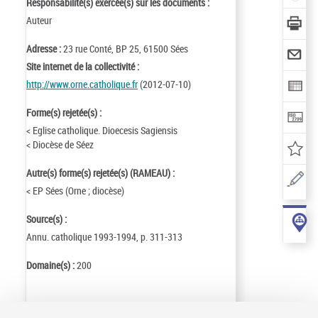
Responsabilité(s) exercée(s) sur les documents :
Auteur
Adresse :
23 rue Conté, BP 25, 61500 Sées
Site internet de la collectivité :
http://www.orne.catholique.fr
(2012-07-10)
Forme(s) rejetée(s) :
< Eglise catholique. Dioecesis Sagiensis
< Diocèse de Séez
Autre(s) forme(s) rejetée(s) (RAMEAU) :
< EP Sées (Orne ; diocèse)
Source(s) :
Annu. catholique 1993-1994, p. 311-313
Domaine(s) :
200
Identifiant de la notice :
ark:/12148/cb11869192v