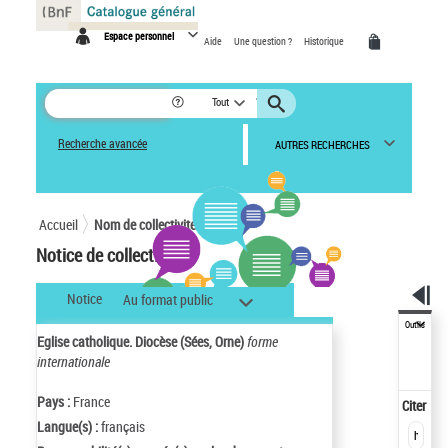
Panneau de gestion des cookies
Espace personnel
Aide
Une question ?
Historique
Tout
Recherche avancée
AUTRES RECHERCHES
Accueil
Nom de collectivité
Notice de collectivité
Notice
Au format public
Outils
Eglise catholique. Diocèse (Sées, Orne)
forme
internationale
Pays :
France
Citer
Langue(s) :
français