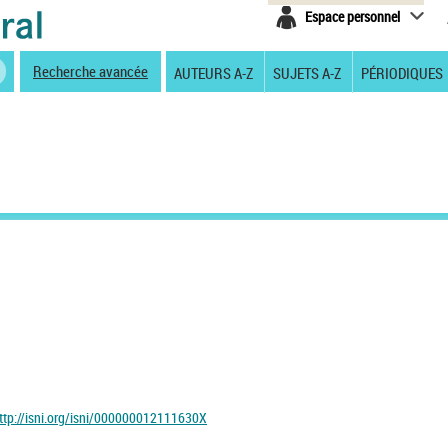
Espace personnel
Recherche avancée
AUTEURS A-Z
SUJETS A-Z
PÉRIODIQUES
ttp://isni.org/isni/000000012111630X