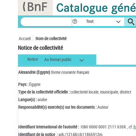
Panneau de gestion des cookies
Tout
Accueil
Nom de collectivité
Notice de collectivité
Notice
Au format public
Alexandrie (Egypte)
forme courante français
Pays :
Égypte
Type de la collectivité officielle :
collectivité locale, municipale, district
Langue(s) :
arabe
Responsabilité(s) exercée(s) sur les documents :
Auteur
Identifiant international de l'autorité :
ISNI 0000 0001 2111 630X , cf.
h
Identifiant de la notice :
ark:/12148/cb11865912m