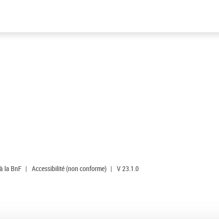
 à la BnF
|
Accessibilité (non conforme)
|
V 23.1.0