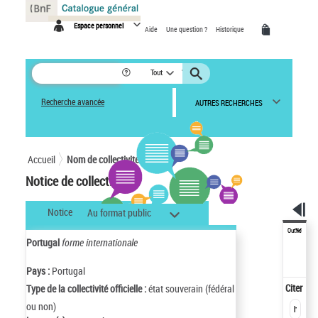
Panneau de gestion des cookies
Espace personnel
Aide
Une question ?
Historique
Tout
Recherche avancée
AUTRES RECHERCHES
Accueil
Nom de collectivité
Notice de collectivité
Notice
Au format public
Outils
Portugal
forme internationale
Pays :
Portugal
Citer
Type de la collectivité officielle :
état souverain (fédéral
ou non)