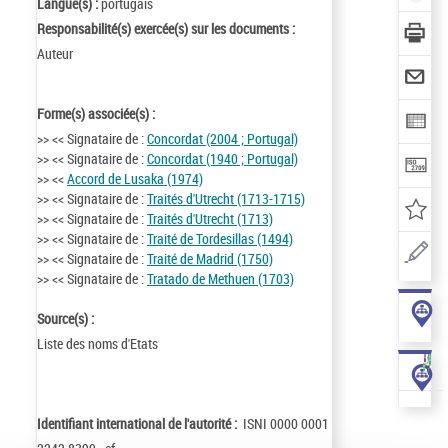
Langue(s) :
portugais
Responsabilité(s) exercée(s) sur les documents :
Auteur
Forme(s) associée(s) :
>> << Signataire de :
Concordat (2004 ; Portugal)
>> << Signataire de :
Concordat (1940 ; Portugal)
>> <<
Accord de Lusaka (1974)
>> << Signataire de :
Traités d'Utrecht (1713-1715)
>> << Signataire de :
Traités d'Utrecht (1713)
>> << Signataire de :
Traité de Tordesillas (1494)
>> << Signataire de :
Traité de Madrid (1750)
>> << Signataire de :
Tratado de Methuen (1703)
Source(s) :
Liste des noms d'Etats
Identifiant international de l'autorité :
ISNI 0000 0001