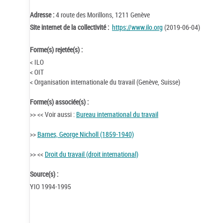
Adresse :
4 route des Morillons, 1211 Genève
Site internet de la collectivité :
https://www.ilo.org
(2019-06-04)
Forme(s) rejetée(s) :
< ILO
< OIT
< Organisation internationale du travail (Genève, Suisse)
Forme(s) associée(s) :
>> << Voir aussi :
Bureau international du travail
>>
Barnes, George Nicholl (1859-1940)
>> <<
Droit du travail (droit international)
Source(s) :
YIO 1994-1995