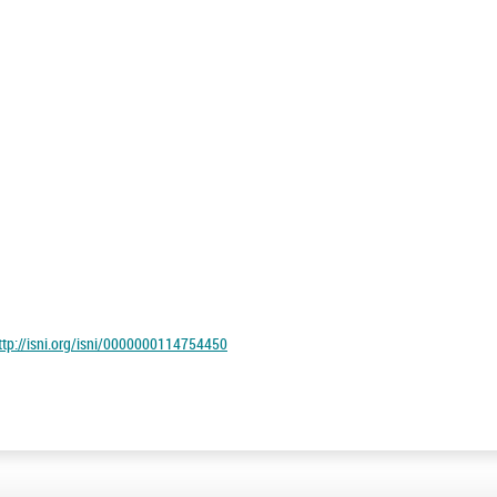
ttp://isni.org/isni/0000000114754450