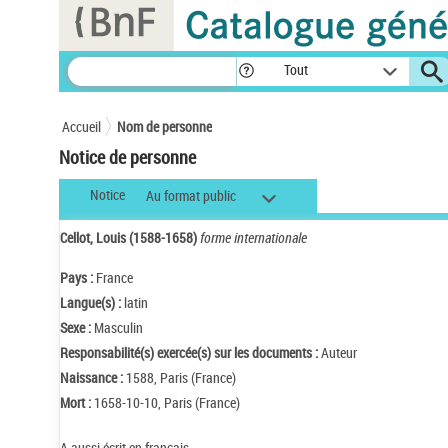
Panneau de gestion des cookies
Tout
Accueil
Nom de personne
Notice de personne
Notice
Au format public
Cellot, Louis (1588-1658)
forme internationale
Pays :
France
Langue(s) :
latin
Sexe :
Masculin
Responsabilité(s) exercée(s) sur les documents :
Auteur
Naissance :
1588, Paris (France)
Mort :
1658-10-10, Paris (France)
A aussi écrit en français.