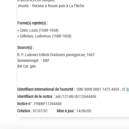
Jésuite. - Recteur à Rouen puis à La Flèche.
Forme(s) rejetée(s) :
< Celot, Louis (1588-1658)
< Cellotius, Ludovicus (1588-1658)
Source(s) :
R. P. Ludovici Cellotii Orationes panegyricae, 1607
Sommervogel . - DBF
BN Cat. gén.
Identifiant international de l'autorité :
ISNI 0000 0001 1475 4450 , cf.
h
Identifiant de la notice :
ark:/12148/cb112644406
Notice n° :
FRBNF11264440
Création :
97/07/01
Mise à jour :
14/06/05