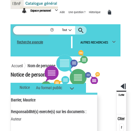
Panneau de gestion des cookies
Espace personnel
Aide
Une question ?
Historique
Tout
Recherche avancée
AUTRES RECHERCHES
Accueil
Nom de personne
Notice de personne
Notice
Au format public
Outils
Barrier, Maurice
Responsabilité(s) exercée(s) sur les documents :
Citer
Auteur