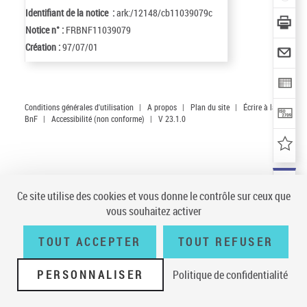
Identifiant de la notice :
ark:/12148/cb11039079c
Notice n° :
FRBNF11039079
Création :
97/07/01
Conditions générales d'utilisation
|
A propos
|
Plan du site
|
Écrire à la
BnF
|
Accessibilité (non conforme)
|
V 23.1.0
Ce site utilise des cookies et vous donne le contrôle sur ceux que
vous souhaitez activer
TOUT ACCEPTER
TOUT REFUSER
PERSONNALISER
Politique de confidentialité