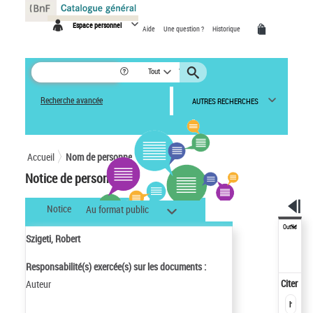
Panneau de gestion des cookies
Espace personnel
Aide
Une question ?
Historique
Tout
Recherche avancée
AUTRES RECHERCHES
Accueil
Nom de personne
Notice de personne
Notice
Au format public
Outils
Szigeti, Robert
Responsabilité(s) exercée(s) sur les documents :
Citer
Auteur