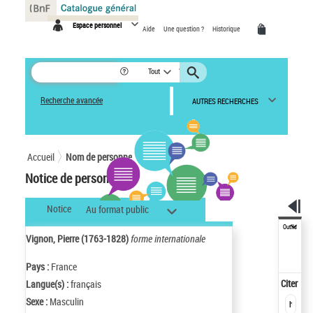
Panneau de gestion des cookies
Espace personnel
Aide
Une question ?
Historique
Tout
Recherche avancée
AUTRES RECHERCHES
Accueil
Nom de personne
Notice de personne
Notice
Au format public
Outils
Vignon, Pierre (1763-1828)
forme internationale
Pays :
France
Citer
Langue(s) :
français
Sexe :
Masculin