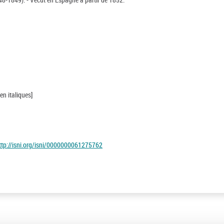
n italiques]
ttp://isni.org/isni/0000000061275762