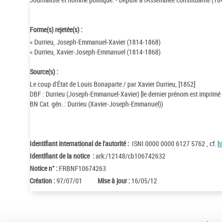
Forme(s) rejetée(s) :
< Durrieu, Joseph-Emmanuel-Xavier (1814-1868)
< Durrieu, Xavier-Joseph-Emmanuel (1814-1868)
Source(s) :
Le coup d'État de Louis Bonaparte / par Xavier Durrieu, [1852]
DBF : Durrieu (Joseph-Emmanuel-Xavier) [le dernier prénom est imprimé e
BN Cat. gén. : Durrieu (Xavier-Joseph-Emmanuel))
Identifiant international de l'autorité :
ISNI 0000 0000 6127 5762 , cf.
h
Identifiant de la notice :
ark:/12148/cb106742632
Notice n° :
FRBNF10674263
Création :
97/07/01
Mise à jour :
16/05/12