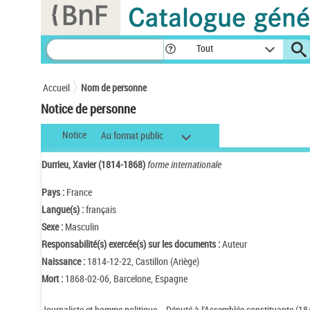
Panneau de gestion des cookies
Tout
Accueil
Nom de personne
Notice de personne
Notice
Au format public
Durrieu, Xavier (1814-1868)
forme internationale
Pays :
France
Langue(s) :
français
Sexe :
Masculin
Responsabilité(s) exercée(s) sur les documents :
Auteur
Naissance :
1814-12-22, Castillon (Ariège)
Mort :
1868-02-06, Barcelone, Espagne
Journaliste et homme politique. - Député à l'Assemblée constituante (18