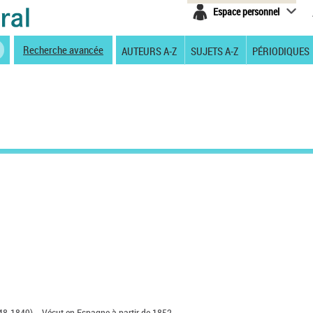
Espace personnel
Recherche avancée
AUTEURS A-Z
SUJETS A-Z
PÉRIODIQUES
48-1849). - Vécut en Espagne à partir de 1852.