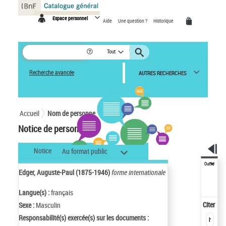
Panneau de gestion des cookies
Espace personnel
Aide
Une question ?
Historique
Tout
Recherche avancée
AUTRES RECHERCHES
Accueil
Nom de personne
Notice de personne
Notice
Au format public
Outils
Edger, Auguste-Paul (1875-1946)
forme internationale
Langue(s) :
français
Citer
Sexe :
Masculin
Responsabilité(s) exercée(s) sur les documents :