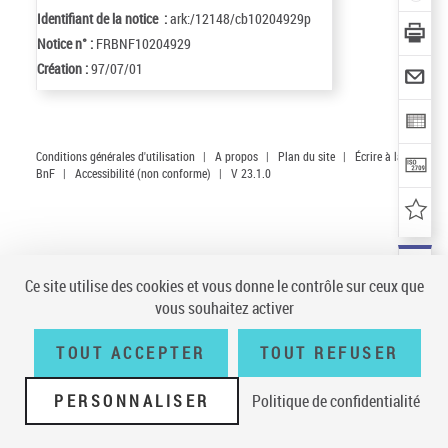
Identifiant de la notice :
ark:/12148/cb10204929p
Notice n° :
FRBNF10204929
Création :
97/07/01
Conditions générales d'utilisation
|
A propos
|
Plan du site
|
Écrire à la
BnF
|
Accessibilité (non conforme)
|
V 23.1.0
Ce site utilise des cookies et vous donne le contrôle sur ceux que
vous souhaitez activer
TOUT ACCEPTER
TOUT REFUSER
PERSONNALISER
Politique de confidentialité