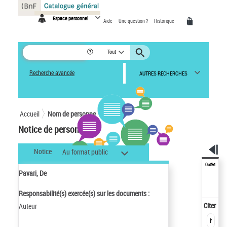
Panneau de gestion des cookies
Espace personnel
Aide
Une question ?
Historique
Tout
Recherche avancée
AUTRES RECHERCHES
Accueil
Nom de personne
Notice de personne
Notice
Au format public
Outils
Pavari, De
Responsabilité(s) exercée(s) sur les documents :
Citer
Auteur