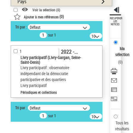
Pays
Voir la sélection (
0
)
(
0
)
Ajouter à mes références
RÉCUPÉRER
LES
NOTICES
Tri par :
Défaut
sur 1
10
résultats/page
Ma
2022 -...
1
sélection
Livry participatif (Livry-Gargan, Seine-
(
0
)
Saint-Denis)
Livry participatif : observatoire
indépendant de la démocratie
participative et des quartiers
Livry participatif
Périodiques et collections
Tri par :
Défaut
sur 1
10
résultats/page
Tous les
résultats