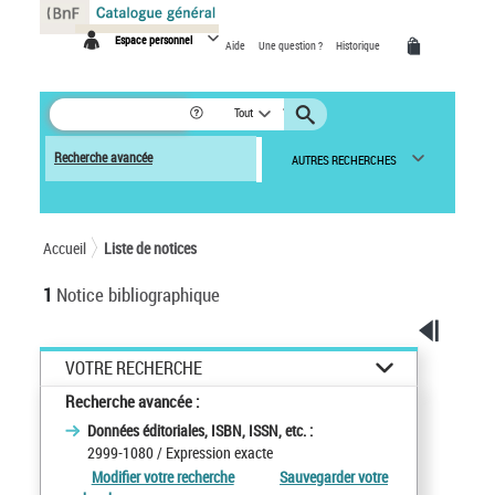
Panneau de gestion des cookies
Espace personnel
Aide
Une question ?
Historique
Tout
Recherche avancée
AUTRES RECHERCHES
Accueil
Liste de notices
1
Notice bibliographique
VOTRE RECHERCHE
Recherche avancée :
Données éditoriales, ISBN, ISSN, etc. :
2999-1080
/ Expression exacte
Modifier votre recherche
Sauvegarder votre